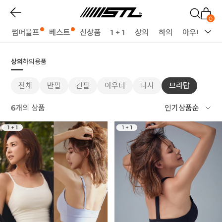
0
썸머블프
베스트
신상품
1 + 1
상의
하의
아우터
세
상의
하의
용품
전체
반팔
긴팔
아우터
나시
브라탑
6
개의 상품