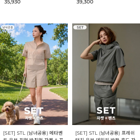
35,930
39,300
[SET] STL (남녀공용) 메타벤
[SET] STL (남녀공용) 프레쉬