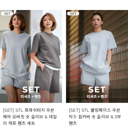
[SET] STL 프레쉬터치 우븐
[SET] STL 쿨링페이스 우븐
에어 오버핏 숏 슬리브 & 데일
박스 힙커버 숏 슬리브 & 3부
리 하프 팬츠 세트
팬츠