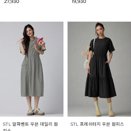
27,930
19,930
STL 알파벤트 우븐 데일리 원
STL 프레쉬터치 우븐 원피스
피스