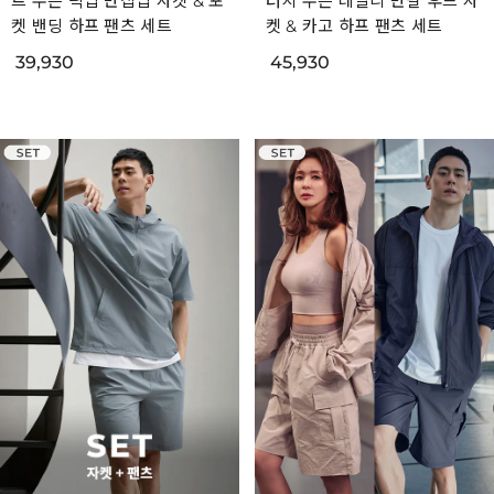
트 우븐 픽업 반집업 자켓 & 포
터치 우븐 데일리 반팔 후드 자
켓 밴딩 하프 팬츠 세트
켓 & 카고 하프 팬츠 세트
39,930
45,930