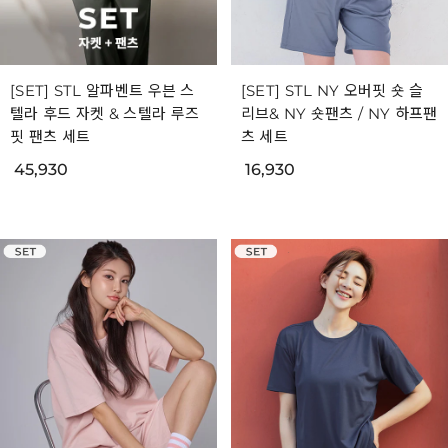
[SET] STL 알파벤트 우븐 스
[SET] STL NY 오버핏 숏 슬
텔라 후드 자켓 & 스텔라 루즈
리브& NY 숏팬츠 / NY 하프팬
핏 팬츠 세트
츠 세트
45,930
16,930