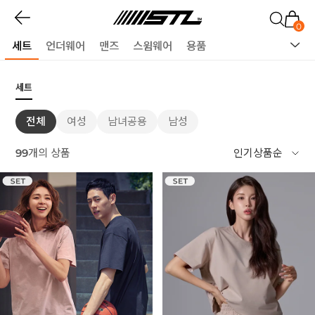
0
세트
언더웨어
맨즈
스윔웨어
용품
세트
전체
여성
남녀공용
남성
99
개의 상품