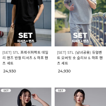
[SET] STL 프레쉬퍼펙트 데일
[SET] STL (남녀공용) 듀얼벤
리 맨즈 반팔 티셔츠 & 하프 팬
트 오버핏 숏 슬리브 & 하프 팬
츠 세트
츠 세트
24,930
24,930