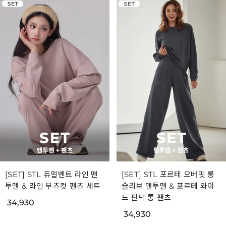
[SET] STL 듀얼벤트 라인 맨
[SET] STL 포르테 오버핏 롱
투맨 & 라인 부츠컷 팬츠 세트
슬리브 맨투맨 & 포르테 와이
드 핀턱 롱 팬츠
34,930
34,930