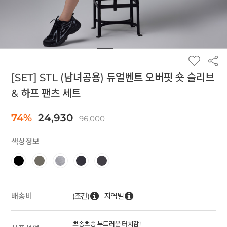
[SET] STL (남녀공용) 듀얼벤트 오버핏 숏 슬리브
& 하프 팬츠 세트
74%
24,930
96,000
색상정보
(조건)
지역별
배송비
뽀송뽀송 부드러운 터치감!