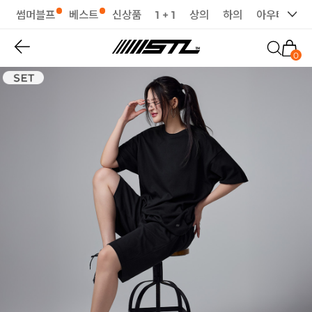
썸머블프
베스트
신상품
1 + 1
상의
하의
아우터
세
0