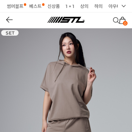
썸머블프
베스트
신상품
1 + 1
상의
하의
아우터
세
0