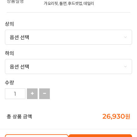
상품설명
가오리핏, 돌먼, 후드셋업, 데일리
상의
하의
수량
26,930
원
총 상품 금액