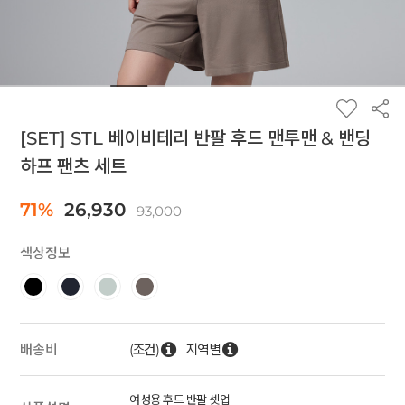
[SET] STL 베이비테리 반팔 후드 맨투맨 & 밴딩
하프 팬츠 세트
71%
26,930
93,000
색상정보
(조건)
지역별
배송비
여성용 후드 반팔 셋업