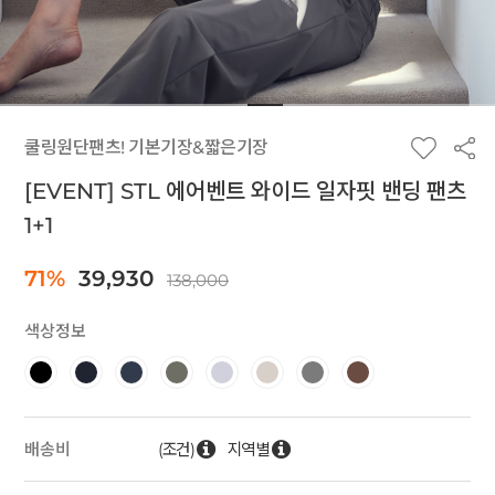
쿨링원단팬츠! 기본기장&짧은기장
[EVENT] STL 에어벤트 와이드 일자핏 밴딩 팬츠
1+1
71%
39,930
138,000
색상정보
(조건)
지역별
배송비