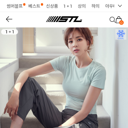
썸머블프
베스트
신상품
1 + 1
상의
하의
아우터
세
0