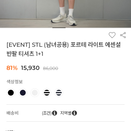
[EVENT] STL (남녀공용) 포르테 라이트 에센셜
반팔 티셔츠 1+1
81%
15,930
86,000
색상정보
(조건)
지역별
배송비