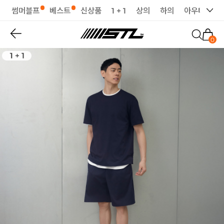
썸머블프
베스트
신상품
1 + 1
상의
하의
아우터
세
0