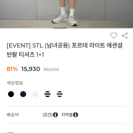
[EVENT] STL (남녀공용) 포르테 라이트 에센셜
반팔 티셔츠 1+1
81%
15,930
86,000
색상정보
(조건)
지역별
배송비