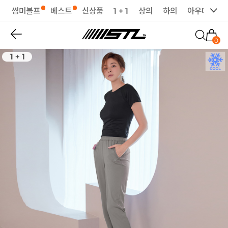
썸머블프
베스트
신상품
1 + 1
상의
하의
아우터
세
0