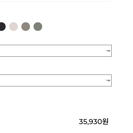
35,930
원