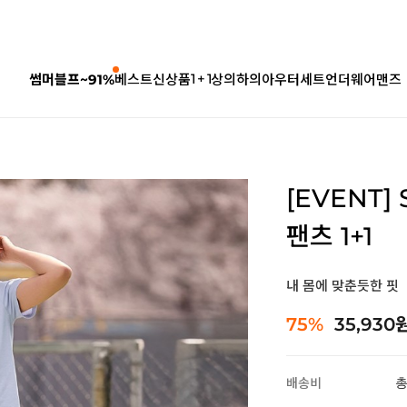
1 + 1
썸머블프~91%
베스트
신상품
상의
하의
아우터
세트
언더웨어
맨즈
[EVENT
팬츠 1+1
내 몸에 맞춘듯한 핏
75%
35,930
배송비
총