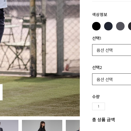
색상정보
선택1
선택2
수량
총 상품 금액