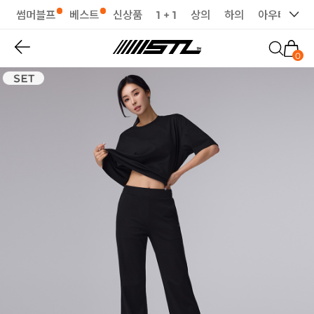
썸머블프
베스트
신상품
1 + 1
상의
하의
아우터
세
0