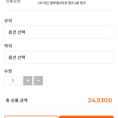
상품설명
5부 라인 맨투맨&하프 팬츠&롱 팬츠
상의
하의
수량
24,930
원
총 상품 금액