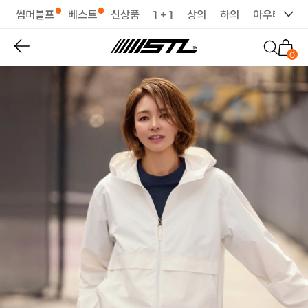
썸머블프
베스트
신상품
1 + 1
상의
하의
아우터
세
0