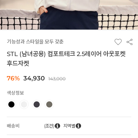
기능성과 스타일을 모두 갖춘
STL (남녀공용) 컴포트테크 2.5레이어 아웃포켓
후드자켓
76%
34,930
143,000
색상정보
(조건)
지역별
배송비