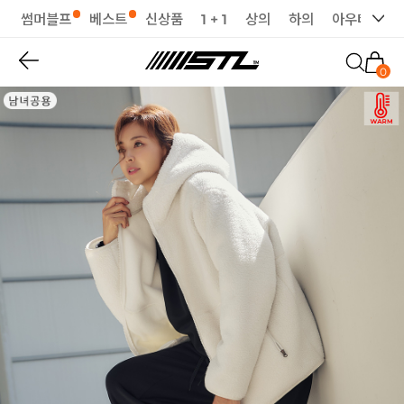
썸머블프
베스트
신상품
1 + 1
상의
하의
아우터
세
0