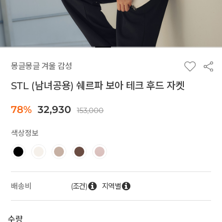
몽글몽글 겨울 감성
STL (남녀공용) 쉐르파 보아 테크 후드 자켓
78%
32,930
153,000
색상정보
(조건)
지역별
배송비
수량