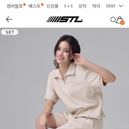
썸머블프
베스트
신상품
1 + 1
상의
하의
아우터
세
0