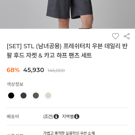
[SET] STL (남녀공용) 프레쉬터치 우븐 데일리 반
팔 후드 자켓 & 카고 하프 팬츠 세트
68%
45,930
146,000
색상정보
(조건)
지역별
배송비
가볍고 쾌적한 실용적인 우븐 소재