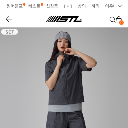
썸머블프
베스트
신상품
1 + 1
상의
하의
아우터
세
0