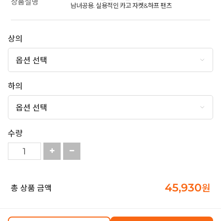
상품설명
남녀공용. 실용적인 카고 자켓&하프 팬츠
상의
하의
수량
45,930
원
총 상품 금액