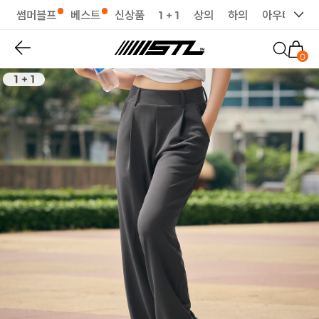
썸머블프
베스트
신상품
1 + 1
상의
하의
아우터
세
0