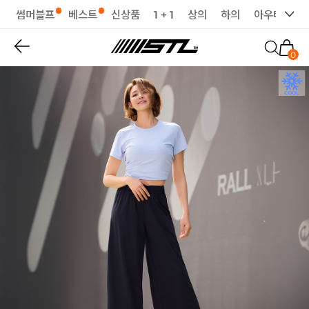
썸머블프
베스트
신상품
1 + 1
상의
하의
아우터
세
0