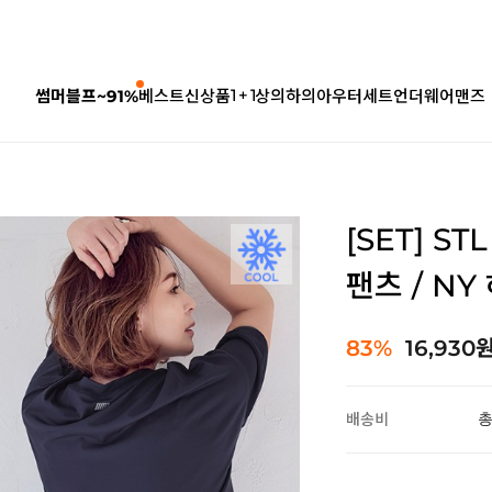
1 + 1
썸머블프~91%
베스트
신상품
상의
하의
아우터
세트
언더웨어
맨즈
[SET] S
팬츠 / N
83%
16,930
배송비
총