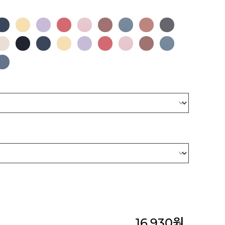
16,930
원