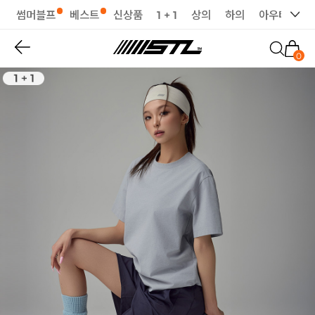
썸머블프
베스트
신상품
1 + 1
상의
하의
아우터
세
0