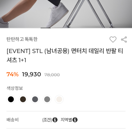
탄탄하고 톡톡한
[EVENT] STL (남녀공용) 면터치 데일리 반팔 티
셔츠 1+1
74%
19,930
78,000
색상정보
(조건)
지역별
배송비