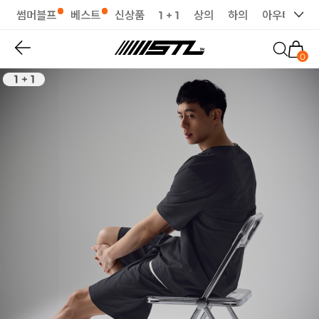
썸머블프
베스트
신상품
1 + 1
상의
하의
아우터
세
0