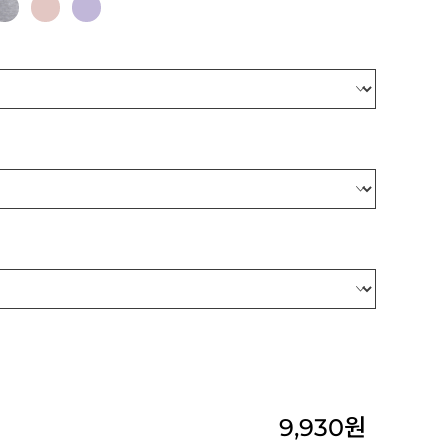
9,930
원