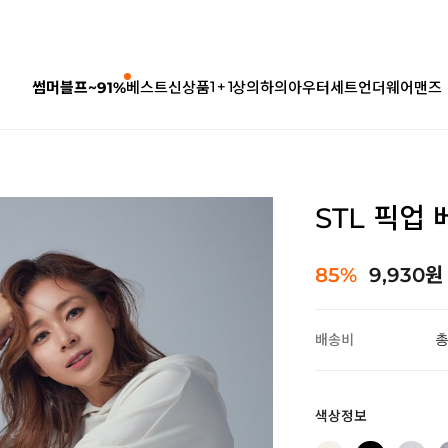
1 + 1
썸머블프~91%
베스트
신상품
상의
하의
아우터
세트
언더웨어
맨즈
STL 픽업
85%
9,930원
배송비
총
색상정보