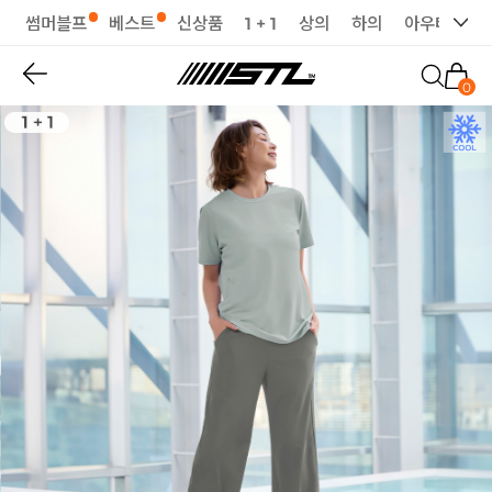
썸머블프
베스트
신상품
1 + 1
상의
하의
아우터
세
0