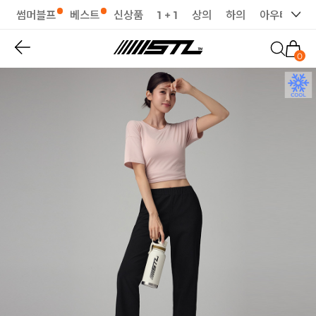
썸머블프
베스트
신상품
1 + 1
상의
하의
아우터
세
0