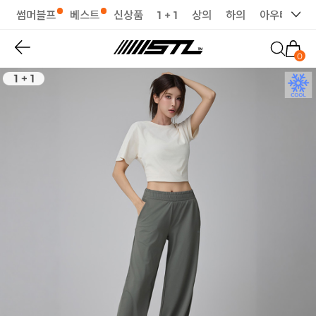
썸머블프
베스트
신상품
1 + 1
상의
하의
아우터
세
0