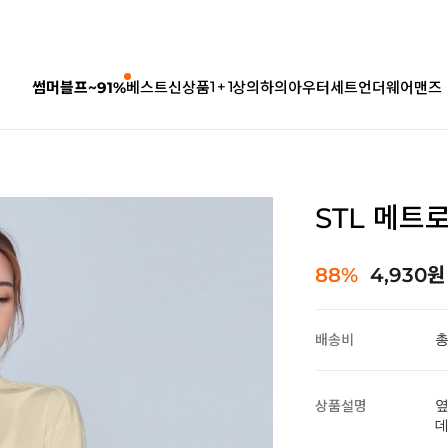
1 + 1
썸머블프~91%
베스트
신상품
상의
하의
아우터
세트
언더웨어
맨즈
STL 메트
88%
4,930원
배송비
총
상품설명
옆
데