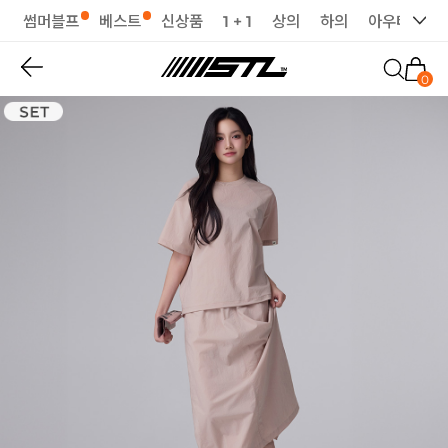
썸머블프
베스트
신상품
1 + 1
상의
하의
아우터
세
0