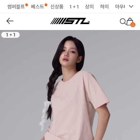
썸머블프
베스트
신상품
1 + 1
상의
하의
아우터
세
0