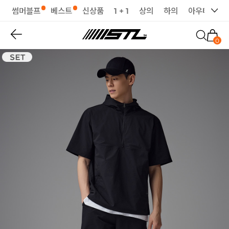
썸머블프
베스트
신상품
1 + 1
상의
하의
아우터
세
0