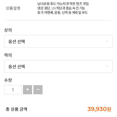
남녀공용 후드 아노락과 하프 팬츠 셋업
상품설명
냉감 원단, UV차단과 흡습 속건 기능
휴가 여행룩, 운동, 산책 등 캐쥬얼 무드
상의
하의
수량
39,930
원
총 상품 금액