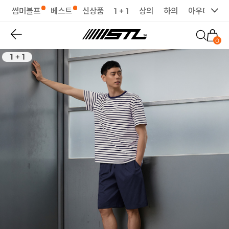
썸머블프
베스트
신상품
1 + 1
상의
하의
아우터
세
0