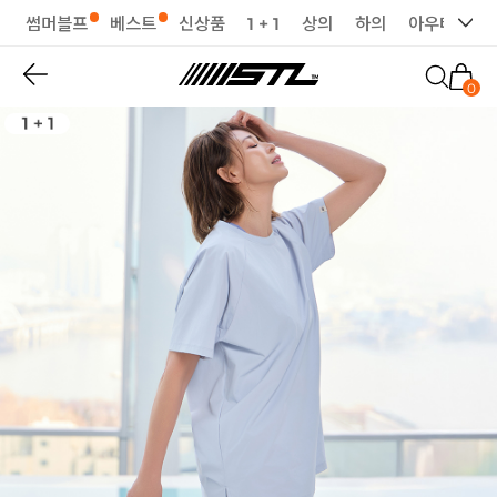
썸머블프
베스트
신상품
1 + 1
상의
하의
아우터
세
0