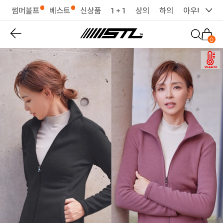
썸머블프
베스트
신상품
1 + 1
상의
하의
아우터
세
0