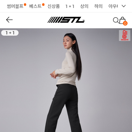
썸머블프
베스트
신상품
1 + 1
상의
하의
아우터
세
0