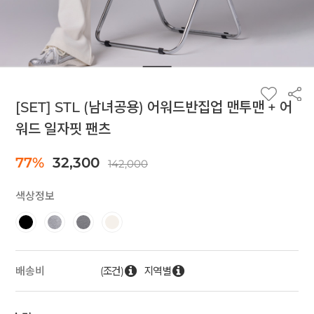
[SET] STL (남녀공용) 어워드반집업 맨투맨 + 어
워드 일자핏 팬츠
77%
32,300
142,000
색상정보
(조건)
지역별
배송비