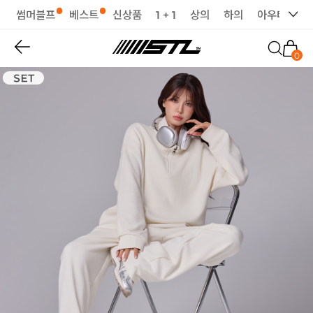
썸머블프
베스트
신상품
1 + 1
상의
하의
아우터
세
0