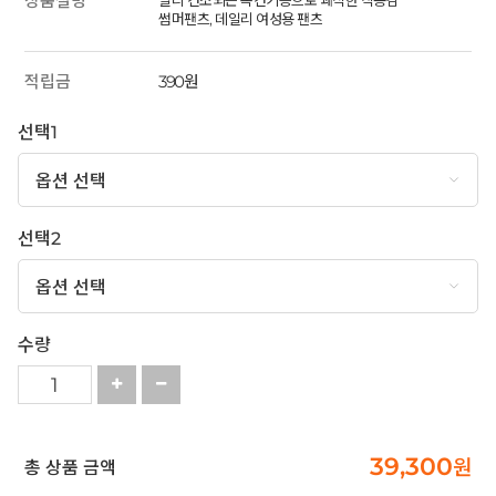
상품설명
빨리 건조되는 속건기능으로 쾌적한 착용감
썸머팬츠, 데일리 여성용 팬츠
적립금
390원
선택1
선택2
수량
39,300
원
총 상품 금액