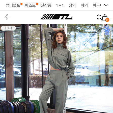
썸머블프
베스트
신상품
1 + 1
상의
하의
아우터
세
0