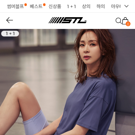
썸머블프
베스트
신상품
1 + 1
상의
하의
아우터
세
0