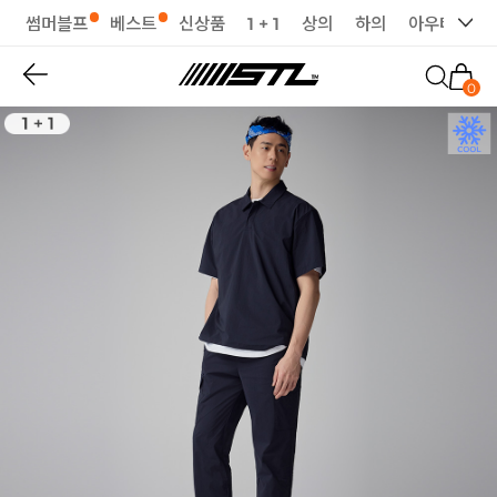
썸머블프
베스트
신상품
1 + 1
상의
하의
아우터
세
0