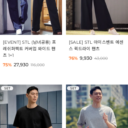
[EVENT] STL (남녀공용) 프
[SALE] STL 아이스벤트 에센
레쉬퍼펙트 커버업 와이드 팬
스 퀵드라이 팬츠
츠 1+1
76%
9,930
43,000
75%
27,930
116,000