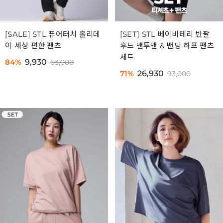
[SALE] STL 퓨어터치 홀리데
[SET] STL 베이비테리 반팔
이 세상 편한 팬츠
후드 맨투맨 & 밴딩 하프 팬츠
세트
84%
9,930
63,000
71%
26,930
93,000