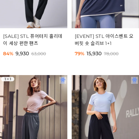
[SALE] STL 퓨어터치 홀리데
[EVENT] STL 아이스벤트 오
이 세상 편한 팬츠
버핏 숏 슬리브 1+1
84%
9,930
79%
15,930
63,000
78,000