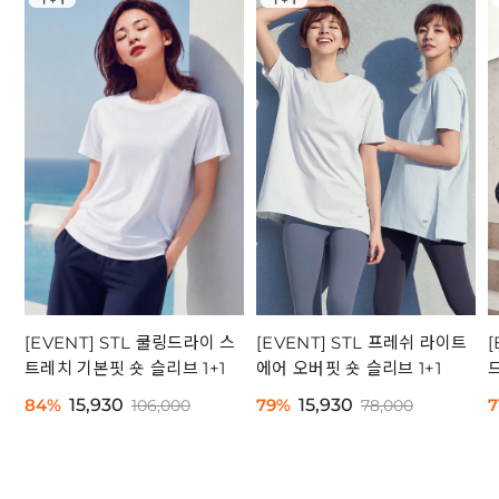
[EVENT] STL 쿨링드라이 스
[EVENT] STL 프레쉬 라이트
트레치 기본핏 숏 슬리브 1+1
에어 오버핏 숏 슬리브 1+1
84%
15,930
79%
15,930
7
106,000
78,000