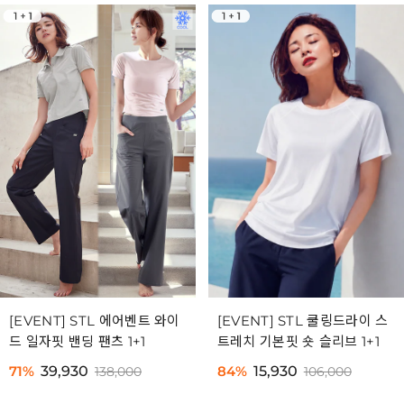
[EVENT] STL 에어벤트 와이
[EVENT] STL 쿨링드라이 스
드 일자핏 밴딩 팬츠 1+1
트레치 기본핏 숏 슬리브 1+1
71%
39,930
84%
15,930
138,000
106,000