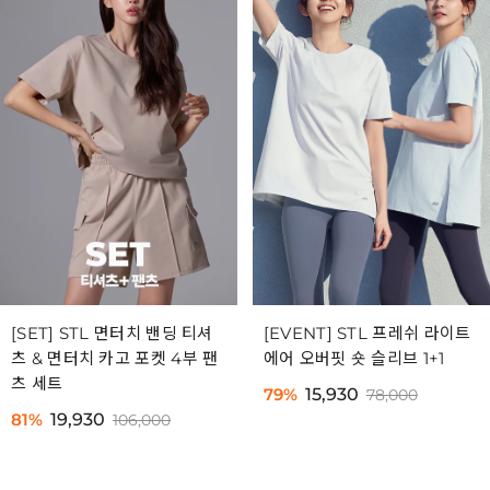
[SET] STL 면터치 밴딩 티셔
[EVENT] STL 프레쉬 라이트
츠 & 면터치 카고 포켓 4부 팬
에어 오버핏 숏 슬리브 1+1
츠 세트
79%
15,930
78,000
81%
19,930
106,000