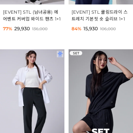
[EVENT] STL (남녀공용) 에
[EVENT] STL 쿨링드라이 스
어벤트 커버업 와이드 팬츠 1+1
트레치 기본핏 숏 슬리브 1+1
77%
29,930
84%
15,930
136,000
106,000