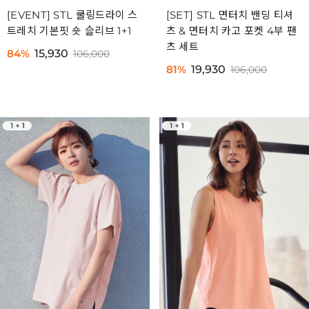
[EVENT] STL 쿨링드라이 스
[SET] STL 면터치 밴딩 티셔
트레치 기본핏 숏 슬리브 1+1
츠 & 면터치 카고 포켓 4부 팬
츠 세트
84%
15,930
106,000
81%
19,930
106,000