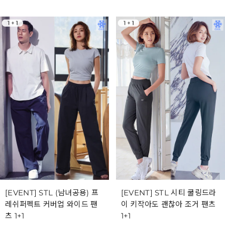
[EVENT] STL (남녀공용) 프
[EVENT] STL 시티 쿨링드라
레쉬퍼펙트 커버업 와이드 팬
이 키작아도 괜찮아 조거 팬츠
츠 1+1
1+1