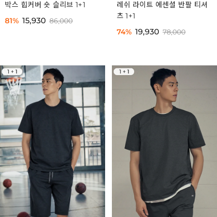
박스 힙커버 숏 슬리브 1+1
레쉬 라이트 에센셜 반팔 티셔
츠 1+1
81%
15,930
86,000
74%
19,930
78,000