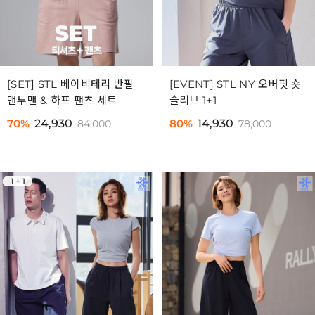
[SET] STL 베이비테리 반팔
[EVENT] STL NY 오버핏 숏
맨투맨 & 하프 팬츠 세트
슬리브 1+1
70%
24,930
80%
14,930
84,000
78,000