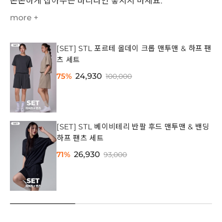
쫀쫀하게 잡아주는 바디라인 놓치지 마세요.
more +
[SET] STL 포르테 올데이 크롭 맨투맨 & 하프 팬
츠 세트
75%
24,930
100,000
[SET] STL 베이비테리 반팔 후드 맨투맨 & 밴딩
하프 팬츠 세트
71%
26,930
93,000