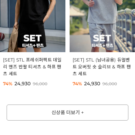
[SET] STL 프레쉬퍼펙트 데일
[SET] STL (남녀공용) 듀얼벤
리 맨즈 반팔 티셔츠 & 하프 팬
트 오버핏 숏 슬리브 & 하프 팬
츠 세트
츠 세트
74%
24,930
74%
24,930
96,000
96,000
신상품 더보기 +