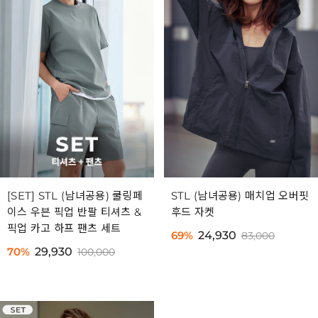
[SET] STL (남녀공용) 쿨링페
STL (남녀공용) 매치업 오버핏
이스 우븐 픽업 반팔 티셔츠 &
후드 자켓
픽업 카고 하프 팬츠 세트
69%
24,930
83,000
70%
29,930
100,000