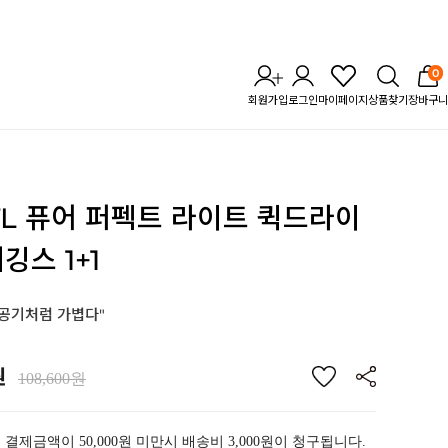
0
회원가입
로그인
마이페이지
상품찾기
장바구니
STL 퓨어 퍼펙트 라이트
퀵드라이
깅스 1+1
 공기처럼 가볍다"
원
108,600원
 결제금액이 50,000원 미만시 배송비 3,000원이 청구됩니다.