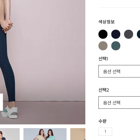
색상정보
선택1
선택2
수량