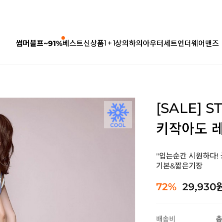
1 + 1
썸머블프~91%
베스트
신상품
상의
하의
아우터
세트
언더웨어
맨즈
[SALE] 
키작아도 레
"입는순간 시원하다!
기본&짧은기장
72%
29,930
배송비
총