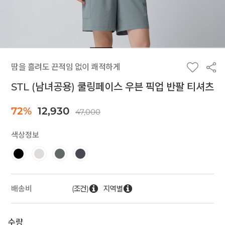
땀을 흘려도 끈적임 없이 쾌적하게
STL (남녀공용) 쿨링페이스 우븐 픽업 반팔 티셔츠
72%
12,930
47,000
색상정보
(조건)
지역별
배송비
수량