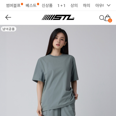
썸머블프
베스트
신상품
1 + 1
상의
하의
아우터
세
0