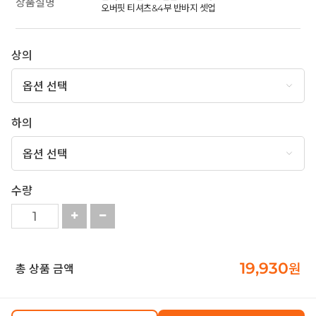
상품설명
오버핏 티셔츠&4부 반바지 셋업
상의
하의
수량
19,930
원
총 상품 금액