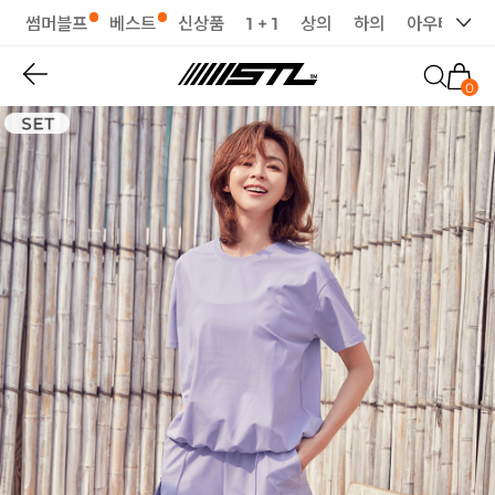
썸머블프
베스트
신상품
1 + 1
상의
하의
아우터
세
0