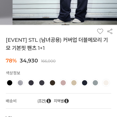
[EVENT] STL (남녀공용) 커버업 더블메모리 기
모 기본핏 팬츠 1+1
78%
34,930
166,000
색상정보
(조건)
지역별
배송비