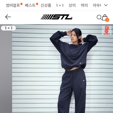
썸머블프
베스트
신상품
1 + 1
상의
하의
아우터
세
0