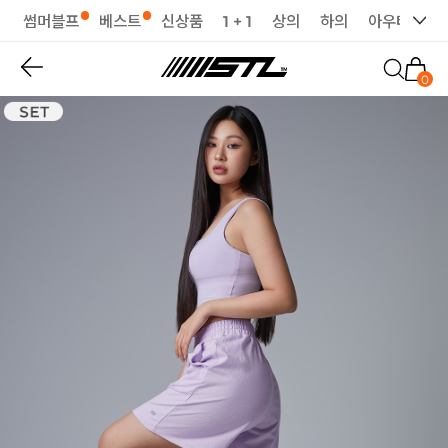
썸머블프
베스트
신상품
1 + 1
상의
하의
아우터
세
0