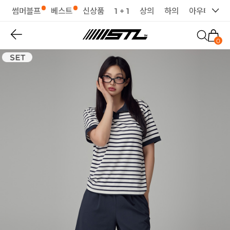
썸머블프
베스트
신상품
1 + 1
상의
하의
아우터
세
0