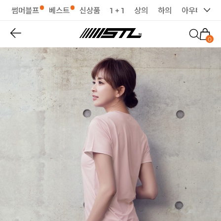
썸머블프
베스트
신상품
1 + 1
상의
하의
아우터
세
0