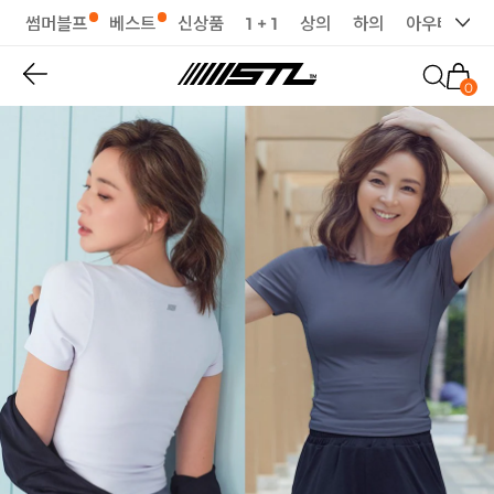
썸머블프
베스트
신상품
1 + 1
상의
하의
아우터
세
0