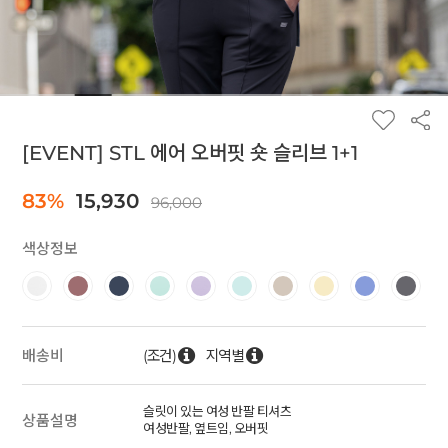
[EVENT] STL 에어 오버핏 숏 슬리브 1+1
83%
15,930
96,000
색상정보
(조건)
지역별
배송비
슬릿이 있는 여성 반팔 티셔츠
상품설명
여성반팔, 옆트임, 오버핏