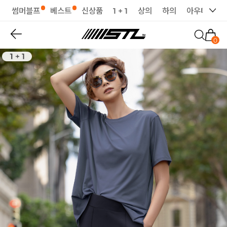
썸머블프
베스트
신상품
1 + 1
상의
하의
아우터
세
0