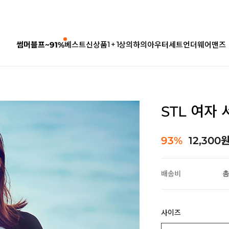
1 + 1
썸머블프~91%
베스트
신상품
상의
하의
아우터
세트
언더웨어
맨즈
STL 여자
93%
12,300
배송비
총
사이즈