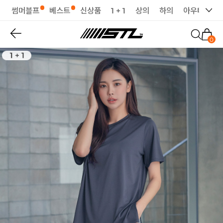
썸머블프
베스트
신상품
1 + 1
상의
하의
아우터
세
0