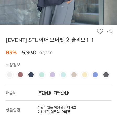
[EVENT] STL 에어 오버핏 숏 슬리브 1+1
83%
15,930
96,000
색상정보
(조건)
지역별
배송비
슬릿이 있는 여성 반팔 티셔츠
상품설명
여성반팔, 옆트임, 오버핏