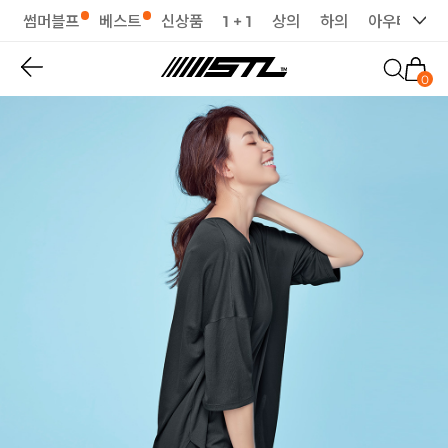
썸머블프
베스트
신상품
1 + 1
상의
하의
아우터
세
0