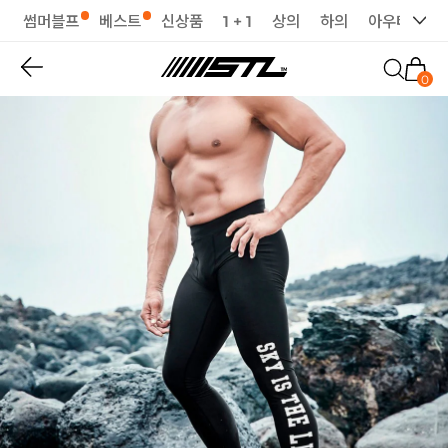
썸머블프
베스트
신상품
1 + 1
상의
하의
아우터
세
0