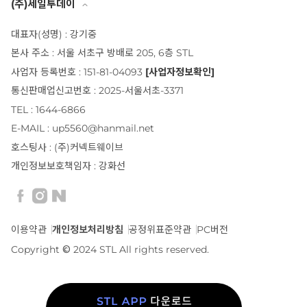
(주)세일투데이
대표자(성명) : 강기중
본사 주소 : 서울 서초구 방배로 205, 6층 STL
사업자 등록번호 : 151-81-04093
[사업자정보확인]
통신판매업신고번호 : 2025-서울서초-3371
TEL : 1644-6866
E-MAIL : up5560@hanmail.net
호스팅사 : (주)커넥트웨이브
개인정보보호책임자 : 강화선
이용약관
개인정보처리방침
공정위표준약관
PC버전
Copyright © 2024 STL All rights reserved.