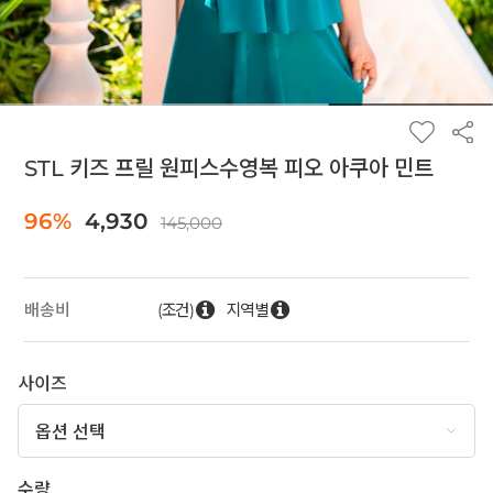
STL 키즈 프릴 원피스수영복 피오 아쿠아 민트
96%
4,930
145,000
(조건)
지역별
배송비
사이즈
수량