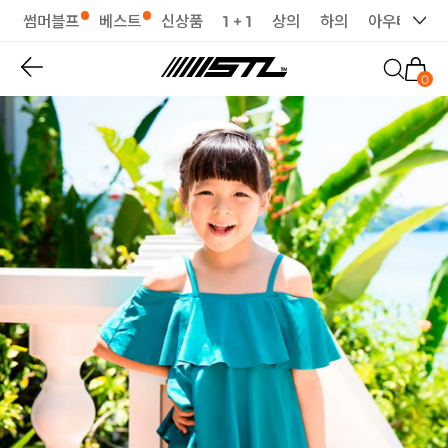
썸머블프
베스트
신상품
1 + 1
상의
하의
아우터
세
0